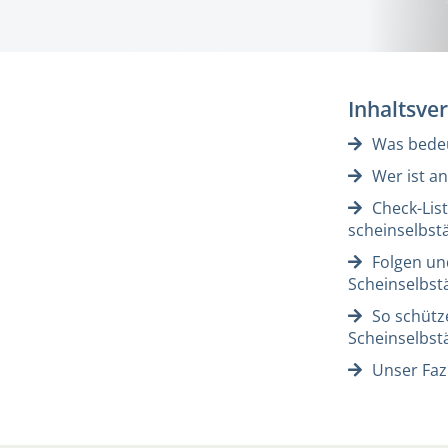
Inhaltsve
Was bedeu
Wer ist an
Check-List
scheinselbstä
Folgen un
Scheinselbst
So schütze
Scheinselbst
Unser Fazi