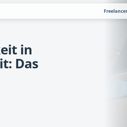
Freelance
eit in
it: Das